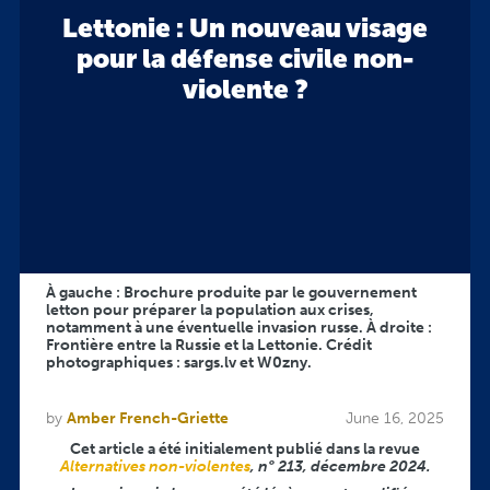
Lettonie : Un nouveau visage
pour la défense civile non-
violente ?
À gauche : Brochure produite par le gouvernement
letton pour préparer la population aux crises,
notamment à une éventuelle invasion russe. À droite :
Frontière entre la Russie et la Lettonie. Crédit
photographiques : sargs.lv et W0zny.
by
Amber French-Griette
June 16, 2025
Cet article a été initialement publié dans la revue
Alternatives non-violentes
, n° 213, décembre 2024.