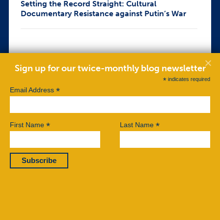
Setting the Record Straight: Cultural
Documentary Resistance against Putin’s War
Sign up for our twice-monthly blog newsletter
*
indicates required
*
Email Address
*
*
First Name
Last Name
Defending the Truth: An Activist’s Guide to
Fighting Foreign Disinformation Warfare
©2026 Center for Nonviolent Conflict Research.
This work is licensed under a
Creative