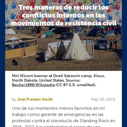
Tres maneras de reducir los
conflictos internos en los
movimientos de resistencia civil
Mni Wiconi banner at Oceti Sakowin camp, Sioux,
North Dakota, United States. Source:
Becker1999/Wikipedia
(CC BY 2.0, unedited).
by
Joel Preston Smith
May 09, 2019
Uno de los momentos menos favoritos en mi
trabajo como gerente de emergencias en las
protestas contra el oleoducto de Standing Rock en
2016-2017, fue contemplar el cierre de una