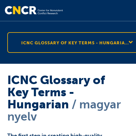
ICNC GLOSSARY OF KEY TERMS - HUNGARIAN
M
ICNC Glossary of
Key Terms -
Hungarian
magyar
nyelv
The first step in creating high-quality