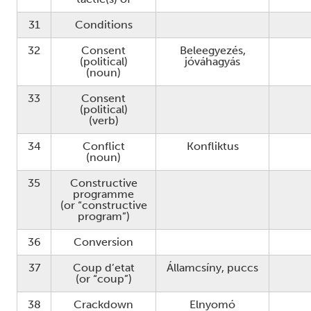
31
Conditions
32
Consent
Beleegyezés,
(political)
jóváhagyás
(noun)
33
Consent
(political)
(verb)
34
Conflict
Konfliktus
(noun)
35
Constructive
programme
(or “constructive
program”)
36
Conversion
37
Coup d’etat
Államcsíny, puccs
(or “coup”)
38
Crackdown
Elnyomó