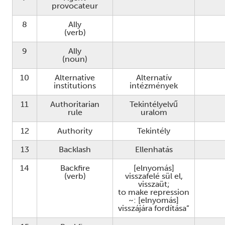
provocateur
8
Ally
(verb)
9
Ally
(noun)
10
Alternative
Alternatív
institutions
intézmények
11
Authoritarian
Tekintélyelvű
rule
uralom
12
Authority
Tekintély
13
Backlash
Ellenhatás
14
Backfire
[elnyomás]
(verb)
visszafelé sül el,
visszaüt;
to make repression
~: [elnyomás]
visszájára fordítása”