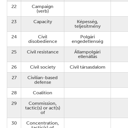
22
Campaign
(verb)
23
Capacity
Képesség,
teljesítmény
24
Civil
Polgári
disobedience
engedetlenség
25
Civil resistance
Állampolgári
ellenállás
26
Civil society
Civil társasdalom
27
Civilian-based
defense
28
Coalition
29
Commission,
tactic(s) or act(s)
of
30
Concentration,
tactic(s) of