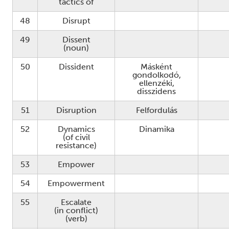
tactics of
48
Disrupt
49
Dissent
(noun)
50
Dissident
Másként
gondolkodó,
ellenzéki,
disszidens
51
Disruption
Felfordulás
52
Dynamics
Dinamika
(of civil
resistance)
53
Empower
54
Empowerment
55
Escalate
(in conflict)
(verb)