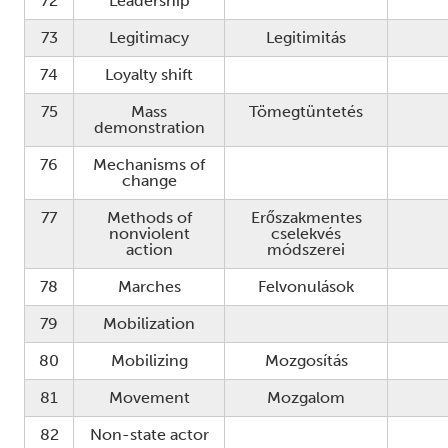
72
Leadership
73
Legitimacy
Legitimitás
74
Loyalty shift
75
Mass
Tömegtüntetés
demonstration
76
Mechanisms of
change
77
Methods of
Erőszakmentes
nonviolent
cselekvés
action
módszerei
78
Marches
Felvonulások
79
Mobilization
80
Mobilizing
Mozgosítás
81
Movement
Mozgalom
82
Non-state actor