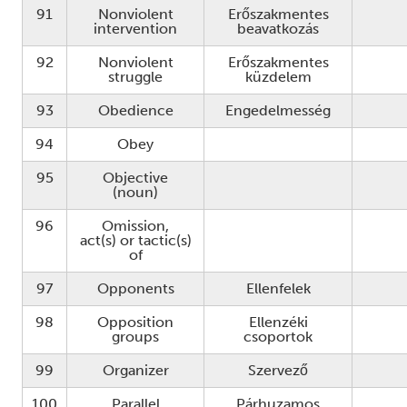
91
Nonviolent
Erőszakmentes
intervention
beavatkozás
92
Nonviolent
Erőszakmentes
struggle
küzdelem
93
Obedience
Engedelmesség
94
Obey
95
Objective
(noun)
96
Omission,
act(s) or tactic(s)
of
97
Opponents
Ellenfelek
98
Opposition
Ellenzéki
groups
csoportok
99
Organizer
Szervező
100
Parallel
Párhuzamos