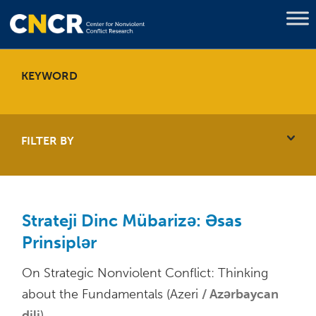
KEYWORD
FILTER BY
Strateji Dinc Mübarizə: Əsas
Prinsiplər
On Strategic Nonviolent Conflict: Thinking
about the Fundamentals (Azeri
Azərbaycan
dili
)