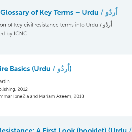
Glossary of Key Terms – Urdu
اُردُو
ion of key civil resistance terms into Urdu
اُردُو
ed by ICNC
ire Basics (Urdu
اُردُو
)
artin
blishing, 2012
تر: Ammar IbneZia and Mariam Azeem, 2018
 Resistance: A First Look (booklet) (Urdu