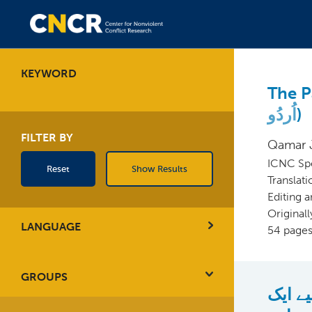
KEYWORD
The P
اُردُو
)
FILTER BY
Qamar J
ICNC Spe
Reset
Show Results
Translat
Editing 
Original
LANGUAGE
54 page
GROUPS
یے ایک