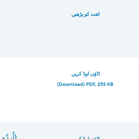
لغت کو پڑھیں
ڈاؤن لوڈ کریں
(Download) PDF, 255 KB
اُردُو
)
ڈاؤن لوڈ کریں