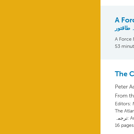
A For
 طاقتور
A Force 
53 minut
The C
Peter A
From t
Editors:
The Atla
جمہ
16 pages