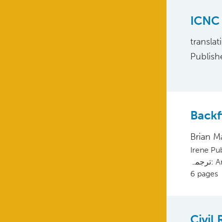
ICNC 
translat
Publish
Backf
Brian M
Irene Pu
جمہ
6 pages
Civil