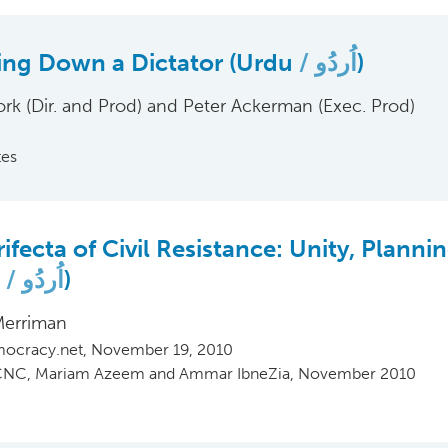
ing Down a Dictator (Urdu
اُردُو
)
ork (Dir. and Prod) and Peter Ackerman (Exec. Prod)
tes
ifecta of Civil Resistance: Unity, Plannin
u
اُردُو
)
Merriman
ocracy.net, November 19, 2010
ترج: ICNC, Mariam Azeem and Ammar IbneZia, November 2010