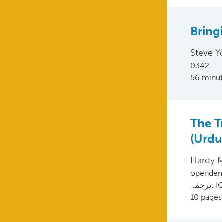
Bring
Steve Y
0342
56 minu
The Tr
(Urd
Hardy 
opendem
مہ
10 pages