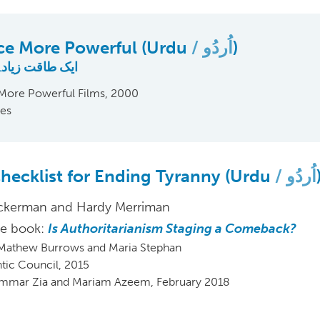
ce More Powerful (Urdu
اُردُو
)
ایک طاقت زیادہ
More Powerful Films, 2000
es
hecklist for Ending Tyranny (Urdu
اُردُو
ckerman and Hardy Merriman
he book:
Is Authoritarianism Staging a Comeback?
 Mathew Burrows and Maria Stephan
ntic Council, 2015
تر: Ammar Zia and Mariam Azeem, February 2018