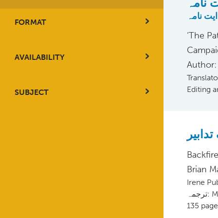
 نامہ
ایت نامہ
FORMAT
‘The Pa
Campai
AVAILABILITY
Author:
Translat
Editing 
SUBJECT
تدابیر
Backfir
Brian M
Irene Pu
جمہ
135 page