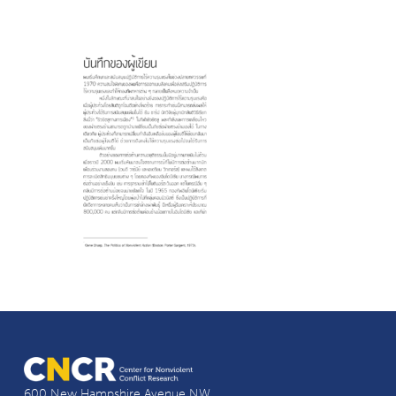
600 New Hampshire Avenue NW