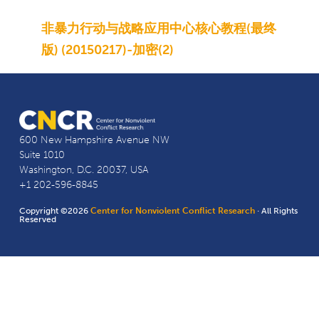
非暴力行动与战略应用中心核心教程(最终
版) (20150217)-加密(2)
600 New Hampshire Avenue NW
Suite 1010
Washington, D.C. 20037, USA
+1 202-596-8845
Copyright ©2026
Center for Nonviolent Conflict Research
· All Rights
Reserved