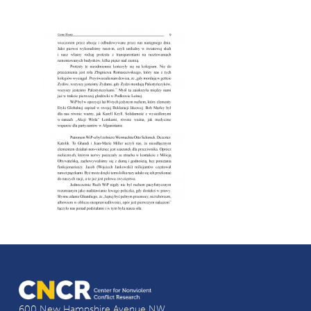
600 New Hampshire Avenue NW