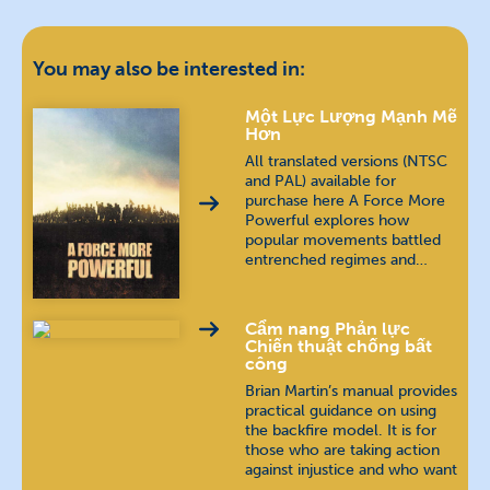
Polish
język polski
Russian
русский язык
You may also be interested in:
Spanish
español
Một Lực Lượng Mạnh Mẽ
Hơn
All translated versions (NTSC
Thai
ภาษาไทย
and PAL) available for
purchase here A Force More
Powerful explores how
popular movements battled
entrenched regimes and…
Cẩm nang Phản lực
Chiến thuật chống bất
công
Brian Martin’s manual provides
practical guidance on using
the backfire model. It is for
those who are taking action
against injustice and who want
…