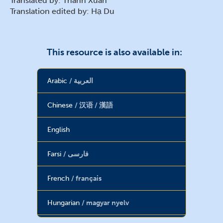
Translated by: Thanh Xuân
Translation edited by: Hạ Du
This resource is also available in:
Arabic
العربية
Chinese
汉语 / 漢語
English
Farsi
فارسی
French
français
Hungarian
magyar nyelv