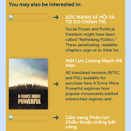
You may also be interested in:
SỨC MẠNH XÃ HỘI VÀ
TỰ DO CHÍNH TRỊ
Social Power and Political
Freedom might have been
called “Rethinking Politics.”
These penetrating, readable
chapters urge us to think fre…
Một Lực Lượng Mạnh Mẽ
Hơn
All translated versions (NTSC
and PAL) available for
purchase here A Force More
Powerful explores how
popular movements battled
entrenched regimes and…
Cẩm nang Phản lực
Chiến thuật chống bất
công