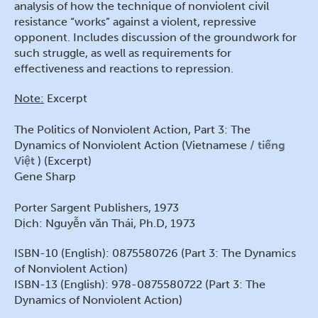
analysis of how the technique of nonviolent civil
resistance “works” against a violent, repressive
opponent. Includes discussion of the groundwork for
such struggle, as well as requirements for
effectiveness and reactions to repression.
Note:
Excerpt
The Politics of Nonviolent Action, Part 3: The
Dynamics of Nonviolent Action (Vietnamese
tiếng
Việt
) (Excerpt)
Gene Sharp
Porter Sargent Publishers, 1973
Dịch: Nguyễn văn Thái, Ph.D, 1973
ISBN-10 (English): 0875580726 (Part 3: The Dynamics
of Nonviolent Action)
ISBN-13 (English): 978-0875580722 (Part 3: The
Dynamics of Nonviolent Action)