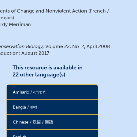
ents of Change and Nonviolent Action (French
ançais
)
rdy Merriman
nservation Biology,
Volume 22, No. 2, April 2008
aduction: August 2017
This resource is available in
22 other language(s)
Amharic
ኣማርኛ
Bangla
বাংলা
Chinese
汉语 / 漢語