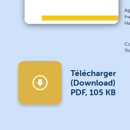
Ag
fr
Ha
Co
Tr
Télécharger
(Download)
PDF, 105 KB