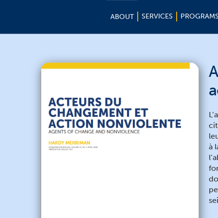
SERVICES
PROGRAM
ABOUT
A
a
L’
ci
le
à 
l’
fo
do
pe
se