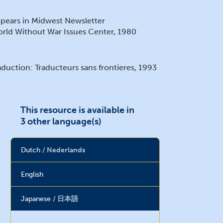
pears in Midwest Newsletter
rld Without War Issues Center, 1980
aduction: Traducteurs sans frontieres, 1993
BN: 1-880813-03-3
This resource is available in
3 other language(s)
terial on this page appears with permission of The
Dutch
Nederlands
bert Einstein Institution (AEI). For questions regarding
anslation, reproduction, or purchase, please
contact AEI.
English
Japanese
日本語