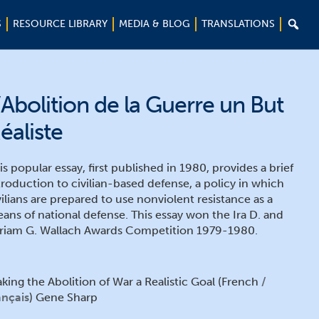

S
RESOURCE LIBRARY
MEDIA & BLOG
TRANSLATIONS
’Abolition de la Guerre un But
éaliste
is popular essay, first published in 1980, provides a brief
troduction to civilian-based defense, a policy in which
vilians are prepared to use nonviolent resistance as a
ans of national defense. This essay won the Ira D. and
riam G. Wallach Awards Competition 1979-1980.
king the Abolition of War a Realistic Goal (French
ançais
) Gene Sharp