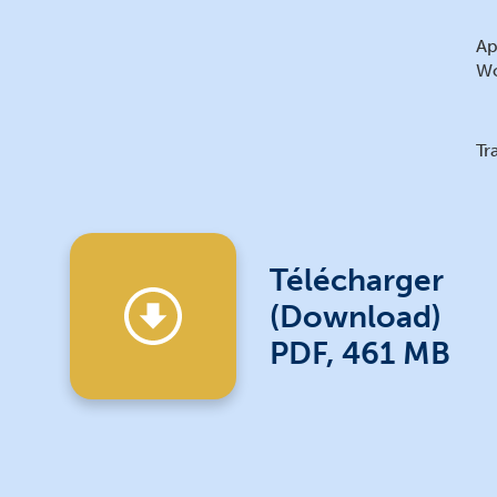
Ap
Wo
Tr
IS
Télécharger
(Download)
Ma
Al
PDF, 461 MB
tr