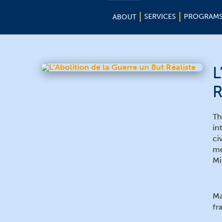
SERVICES
PROGRAM
ABOUT
L
R
Th
in
ci
me
Mi
Ma
fr