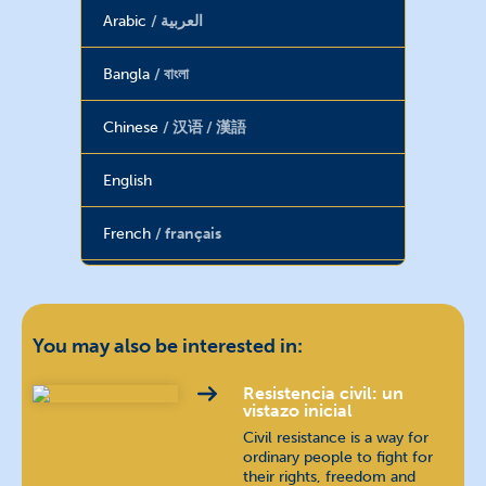
Arabic
العربية
Bangla
বাংলা
Chinese
汉语 / 漢語
English
French
français
Haitian Creole
Hindi
हिन्दी
You may also be interested in:
Hungarian
magyar nyelv
Resistencia civil: un
vistazo inicial
Civil resistance is a way for
Indonesian
bahasa Indonesia
ordinary people to fight for
their rights, freedom and