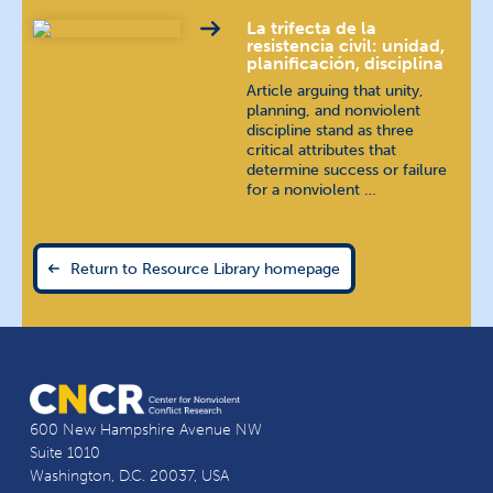
Portuguese (Continental)
La trifecta de la
resistencia civil: unidad,
Russian
русский язык
planificación, disciplina
Article arguing that unity,
planning, and nonviolent
Slovak
slovenský jazyk
discipline stand as three
critical attributes that
Swahili
Kiswahili
determine success or failure
for a nonviolent …
Tagalog
wikang tagalog
Return to Resource Library homepage
Tamil
தமிழ்
Telugu
తెలుగు
Thai
ภาษาไทย
600 New Hampshire Avenue NW
Urdu
اُردُو
Suite 1010
Washington, D.C. 20037, USA