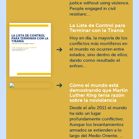
justice without using violence.
Kannada
ಕನ್ನಡ
People engaged in civil
resistanc…
Khmer
ភាសាខ្មែរ
La Lista de Control para
Terminar con la Tiranía
Kirundi
Hoy en día, la mayoría de los
conflictos más mortíferos en
el mundo no ocurren entre
Kituba
Kikongo
estados, sino dentro de ellos;
dando como resultado el
Lingala
Ngala
enfren…
Malayalam
മലയാളം
Cómo el mundo está
demostrando que Martin
Nepali
खस कुरा
Luther King tenía razón
sobre la noviolencia
Desde el año 2011 el mundo
Pashto
پښتو
ha sido un lugar
profundamente conflictivo.
Aunque los levantamientos
Portuguese (Brazilian)
armados se extienden a lo
largo del Medio Oriente, …