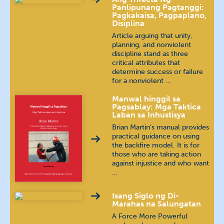
Panlipunang Pagtanggi:
Pagkakaisa, Pagpaplano,
Disiplina
Haitian Creole
Article arguing that unity,
planning, and nonviolent
Hebrew
עברית
discipline stand as three
critical attributes that
determine success or failure
Hindi
हिन्दी
for a nonviolent …
Hungarian
magyar nyelv
Manwal hinggil sa
Pagsablay: Mga Taktica
Laban sa Inhustisya
Indonesian
bahasa Indonesia
Brian Martin’s manual provides
practical guidance on using
the backfire model. It is for
Kannada
ಕನ್ನಡ
those who are taking action
against injustice and who want
Khmer
ភាសាខ្មែរ
…
Malayalam
മലയാളം
Isang Siglo ng Di-
Marahas na Salungatan
A Force More Powerful
Nepali
खस कुरा