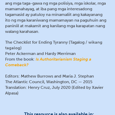
ang mga taga-gawa ng mga polisiya, mga iskolar, mga
mamamahayag, at iba pang mga interesadong
tagamasid ay patuloy na minamaliit ang kakayanang
ito ng mga karaniwang mamamayan na paguhuin ang
paniniil at makamit ang kanilang mga karapatan nang
walang karahasan.
The Checklist for Ending Tyranny (Tagalog
wikang
tagalog
)
Peter Ackerman and Hardy Merriman
From the book:
Is Authoritarianism Staging a
Comeback?
Editors: Mathew Burrows and Maria J. Stephan
The Atlantic Council, Washington, DC — 2015
Translation: Henry Cruz, July 2020 (Edited by Xavier
Alpasa)
This resource is also available in: