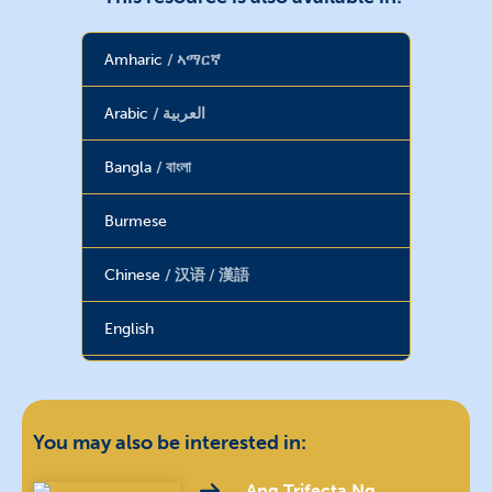
Amharic
ኣማርኛ
Arabic
العربية
Bangla
বাংলা
Burmese
Chinese
汉语 / 漢語
English
Farsi
فارسی
French
français
You may also be interested in:
Georgian
ქართული
Ang Trifecta Ng