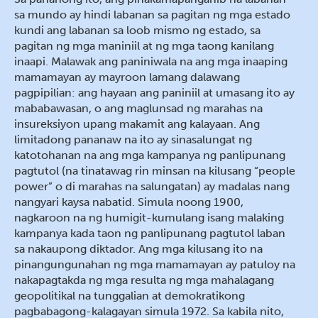
sa mundo ay hindi labanan sa pagitan ng mga estado
kundi ang labanan sa loob mismo ng estado, sa
pagitan ng mga maniniil at ng mga taong kanilang
inaapi. Malawak ang paniniwala na ang mga inaaping
mamamayan ay mayroon lamang dalawang
pagpipilian: ang hayaan ang paniniil at umasang ito ay
mababawasan, o ang maglunsad ng marahas na
insureksiyon upang makamit ang kalayaan. Ang
limitadong pananaw na ito ay sinasalungat ng
katotohanan na ang mga kampanya ng panlipunang
pagtutol (na tinatawag rin minsan na kilusang “people
power” o di marahas na salungatan) ay madalas nang
nangyari kaysa nabatid. Simula noong 1900,
nagkaroon na ng humigit-kumulang isang malaking
kampanya kada taon ng panlipunang pagtutol laban
sa nakaupong diktador. Ang mga kilusang ito na
pinangungunahan ng mga mamamayan ay patuloy na
nakapagtakda ng mga resulta ng mga mahalagang
geopolitikal na tunggalian at demokratikong
pagbabagong-kalagayan simula 1972. Sa kabila nito,