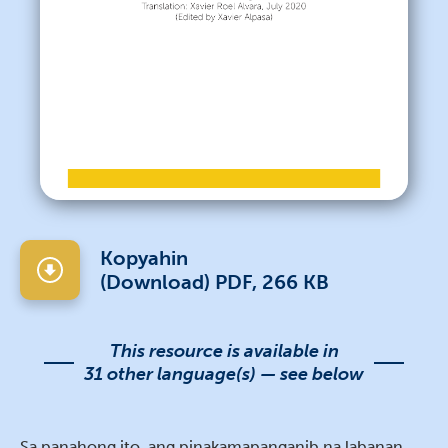
Kopyahin
(Download) PDF, 266 KB
This resource is available in
31 other language(s) — see below
Sa panahong ito, ang pinakamapanganib na labanan