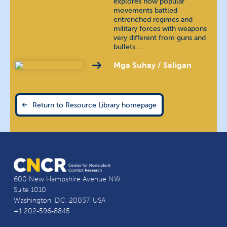
explores how popular
movements battled
entrenched regimes and
Polish
język polski
military forces with weapons
very different from guns and
Portuguese (Brazilian)
bullets.…
Mga Suhay / Saligan
Portuguese (Continental)
Russian
русский язык
Return to Resource Library homepage
Sindhi
سنڌي
Spanish
español
Swahili
Kiswahili
600 New Hampshire Avenue NW
Suite 1010
Tamil
தமிழ்
Washington, D.C. 20037, USA
+1 202-596-8845
Telugu
తెలుగు